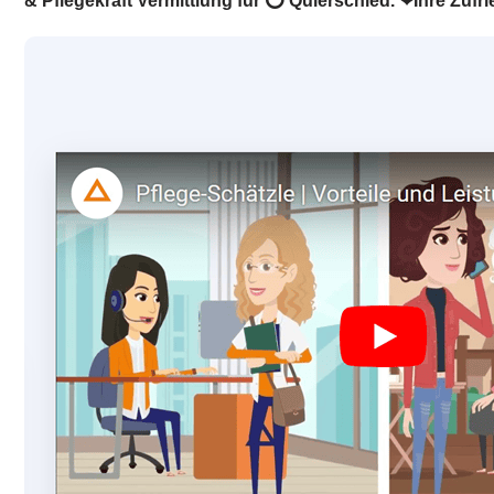
& Pflegekraft Vermittlung für ⭕ Quierschied. ❤Ihre Zufrie