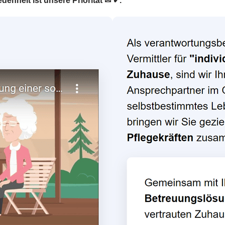
denheit ist unsere Priorität ✉ ✔.