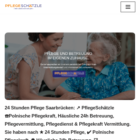
Zum
Inhalt
springen
24 Stunden Pflege Saarbrücken: ↗️ PflegeSchätzle
☎️Polnische Pflegekraft, Häusliche 24h Betreuung,
Pflegevermittlung, Pflegedienst & Pflegekraft Vermittlung.
Sie haben nach ★ 24 Stunden Pflege, ✔️ Polnische