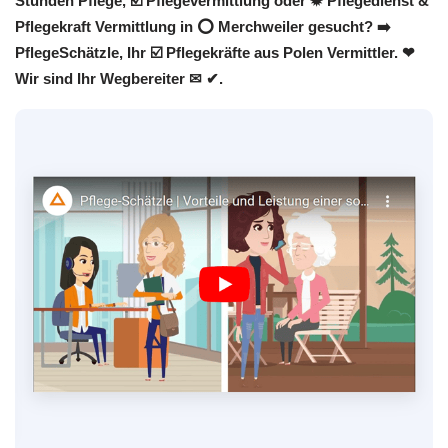
Stunden Pflege, ☑️ Pflegevermittlung oder ✹ Pflegedienst &
Pflegekraft Vermittlung in ⭕ Merchweiler gesucht? ➡️
PflegeSchätzle, Ihr ☑️ Pflegekräfte aus Polen Vermittler. ❤
Wir sind Ihr Wegbereiter ✉ ✔.