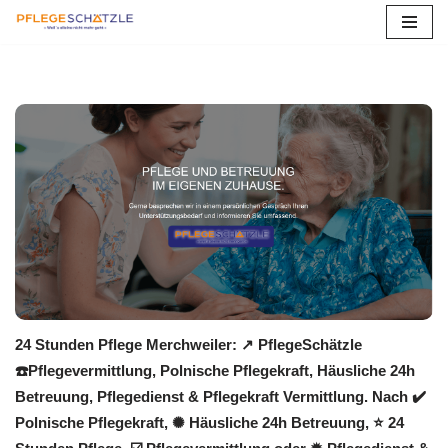
Zum
Inhalt
springen
24 Stunden Pflege Merchweiler: ↗️ PflegeSchätzle
☎️Pflegevermittlung, Polnische Pflegekraft, Häusliche 24h
Betreuung, Pflegedienst & Pflegekraft Vermittlung. Nach ✔️
Polnische Pflegekraft, ✺ Häusliche 24h Betreuung, ⭐ 24