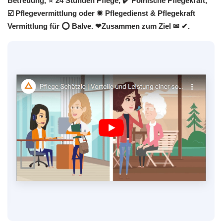
Betreuung, ⭐ 24 Stunden Pflege, ✔️ Polnische Pflegekraft,
☑️ Pflegevermittlung oder ✹ Pflegedienst & Pflegekraft
Vermittlung für ⭕ Balve. ❤Zusammen zum Ziel ✉ ✔.