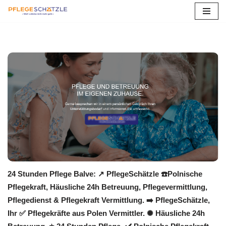
Zum
Inhalt
springen
24 Stunden Pflege Balve: ↗️ PflegeSchätzle ☎️Polnische
Pflegekraft, Häusliche 24h Betreuung, Pflegevermittlung,
Pflegedienst & Pflegekraft Vermittlung. ➡️ PflegeSchätzle,
Ihr ✅ Pflegekräfte aus Polen Vermittler. ✺ Häusliche 24h