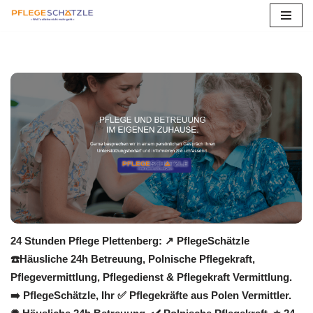
Zum
Inhalt
springen
24 Stunden Pflege Plettenberg: ↗️ PflegeSchätzle
☎️Häusliche 24h Betreuung, Polnische Pflegekraft,
Pflegevermittlung, Pflegedienst & Pflegekraft Vermittlung.
➡️ PflegeSchätzle, Ihr ✅ Pflegekräfte aus Polen Vermittler.