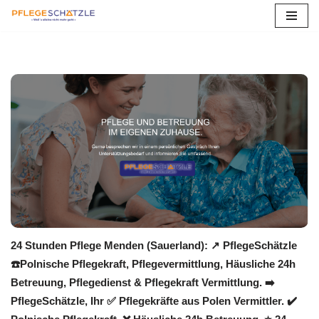
Zum
Inhalt
springen
24 Stunden Pflege Menden (Sauerland): ↗️ PflegeSchätzle
☎️Polnische Pflegekraft, Pflegevermittlung, Häusliche 24h
Betreuung, Pflegedienst & Pflegekraft Vermittlung. ➡️
PflegeSchätzle, Ihr ✅ Pflegekräfte aus Polen Vermittler. ✔️