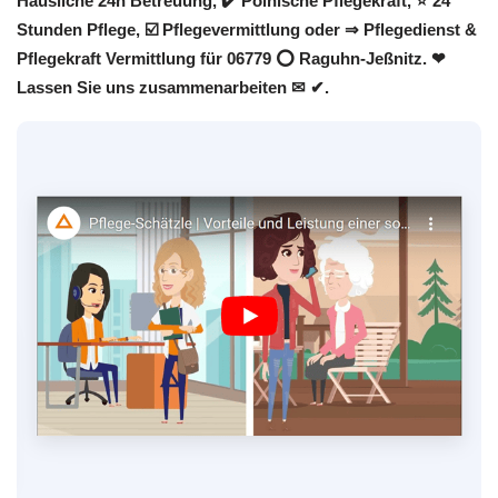
Häusliche 24h Betreuung, ✔️ Polnische Pflegekraft, ⭐ 24
Stunden Pflege, ☑️ Pflegevermittlung oder ⇒ Pflegedienst &
Pflegekraft Vermittlung für 06779 ⭕ Raguhn-Jeßnitz. ❤
Lassen Sie uns zusammenarbeiten ✉ ✔.