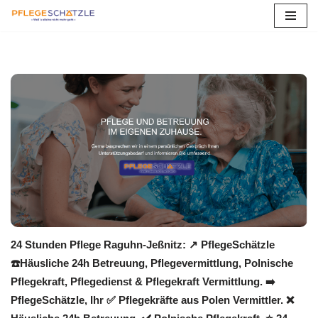
Zum
Inhalt
springen
24 Stunden Pflege Raguhn-Jeßnitz: ↗️ PflegeSchätzle
☎️Häusliche 24h Betreuung, Pflegevermittlung, Polnische
Pflegekraft, Pflegedienst & Pflegekraft Vermittlung. ➡️
PflegeSchätzle, Ihr ✅ Pflegekräfte aus Polen Vermittler. ❌