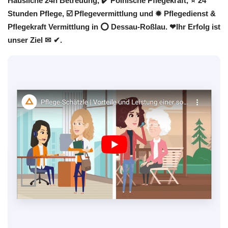
Häusliche 24h Betreuung, ✔️ Polnische Pflegekraft, ⭐ 24
Stunden Pflege, ☑️ Pflegevermittlung und ✹ Pflegedienst &
Pflegekraft Vermittlung in ⭕ Dessau-Roßlau. ❤Ihr Erfolg ist
unser Ziel ✉ ✔.