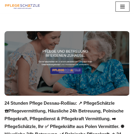
Zum
Inhalt
springen
24 Stunden Pflege Dessau-Roßlau: ↗️ PflegeSchätzle
☎️Pflegevermittlung, Häusliche 24h Betreuung, Polnische
Pflegekraft, Pflegedienst & Pflegekraft Vermittlung. ➡️
PflegeSchätzle, Ihr ✅ Pflegekräfte aus Polen Vermittler. ✺