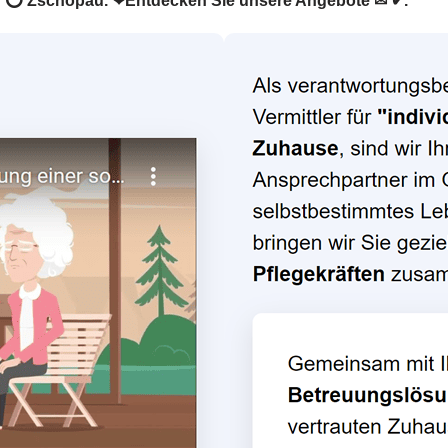
er in ⭕ Zschopau. ❤Entdecken Sie unsere Angebote ✉ ✔.