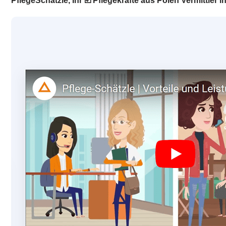
PflegeSchätzle, Ihr ☑️ Pflegekräfte aus Polen Vermittl