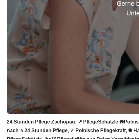
24 Stunden Pflege Zschopau: ↗️ PflegeSchätzle ☎️Polnisc
nach ⭐ 24 Stunden Pflege, ✓ Polnische Pflegekraft, ✺ Hä