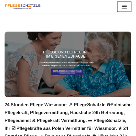
Zum
Inhalt
springen
24 Stunden Pflege Wiesmoor: ↗️ PflegeSchätzle ☎️Polnische
Pflegekraft, Pflegevermittlung, Häusliche 24h Betreuung,
Pflegedienst & Pflegekraft Vermittlung. ➡️ PflegeSchätzle,
Ihr ☑️ Pflegekräfte aus Polen Vermittler für Wiesmoor. ★ 24