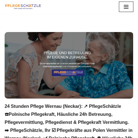
Zum
Inhalt
springen
24 Stunden Pflege Wernau (Neckar): ↗️ PflegeSchätzle
☎️Polnische Pflegekraft, Häusliche 24h Betreuung,
Pflegevermittlung, Pflegedienst & Pflegekraft Vermittlung.
➡️ PflegeSchätzle, Ihr ☑️ Pflegekräfte aus Polen Vermittler in