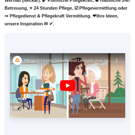
Wernau (Neckar). ✔️ Polnische Pflegekraft, ✺ Häusliche 24h
Betreuung, ⭐ 24 Stunden Pflege, ☑️ Pflegevermittlung oder
⇒ Pflegedienst & Pflegekraft Vermittlung. ❤Ihre Ideen,
unsere Inspiration ✉ ✔.