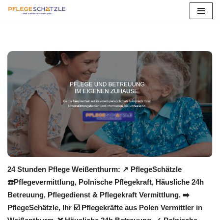
Zum
Inhalt
springen
24 Stunden Pflege Weißenthurm: ↗️ PflegeSchätzle
☎️Pflegevermittlung, Polnische Pflegekraft, Häusliche 24h
Betreuung, Pflegedienst & Pflegekraft Vermittlung. ➡️
PflegeSchätzle, Ihr ☑️ Pflegekräfte aus Polen Vermittler in