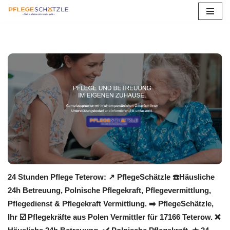
Zum
Inhalt
springen
24 Stunden Pflege Teterow: ↗️ PflegeSchätzle ☎️Häusliche
24h Betreuung, Polnische Pflegekraft, Pflegevermittlung,
Pflegedienst & Pflegekraft Vermittlung. ➡️ PflegeSchätzle,
Ihr ☑️ Pflegekräfte aus Polen Vermittler für 17166 Teterow. ❌