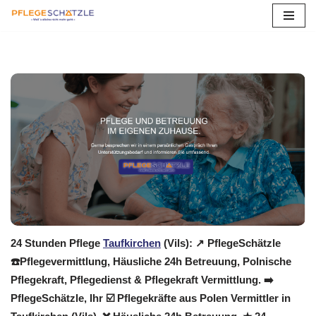
Zum
Inhalt
springen
24 Stunden Pflege
Taufkirchen
(Vils): ↗️ PflegeSchätzle
☎️Pflegevermittlung, Häusliche 24h Betreuung, Polnische
Pflegekraft, Pflegedienst & Pflegekraft Vermittlung. ➡️
PflegeSchätzle, Ihr ☑️ Pflegekräfte aus Polen Vermittler in