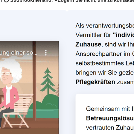
r für ⭕ Südbrookmerland. ❤Zögern Sie nicht, uns zu kontakti