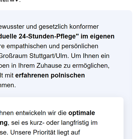
eren ✉ ✔.