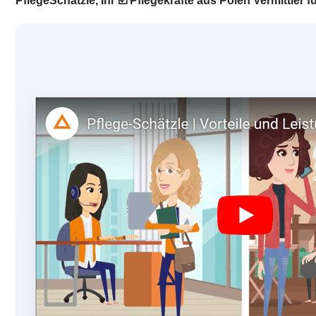
PflegeSchätzle, Ihr ☑️ Pflegekräfte aus Polen Vermittle