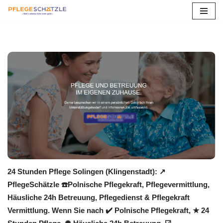
Zum
Inhalt
springen
24 Stunden Pflege Solingen (Klingenstadt): ↗️
PflegeSchätzle ☎️Polnische Pflegekraft, Pflegevermittlung,
Häusliche 24h Betreuung, Pflegedienst & Pflegekraft
Vermittlung. Wenn Sie nach ✔️ Polnische Pflegekraft, ★ 24