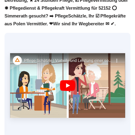
Betreuung, ★ 24 Stunden Pflege, ☑️ Pflegevermittlung oder
✹ Pflegedienst & Pflegekraft Vermittlung für 52152 ⭕
Simmerath gesucht? ➡️ PflegeSchätzle, Ihr ☑️ Pflegekräfte
aus Polen Vermittler. ❤Wir sind Ihr Wegbereiter ✉ ✔.