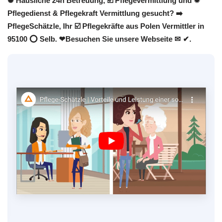
✺ Häusliche 24h Betreuung, ☑️ Pflegevermittlung und ✹
Pflegedienst & Pflegekraft Vermittlung gesucht? ➡️
PflegeSchätzle, Ihr ☑️ Pflegekräfte aus Polen Vermittler in
95100 ⭕ Selb. ❤Besuchen Sie unsere Webseite ✉ ✔.