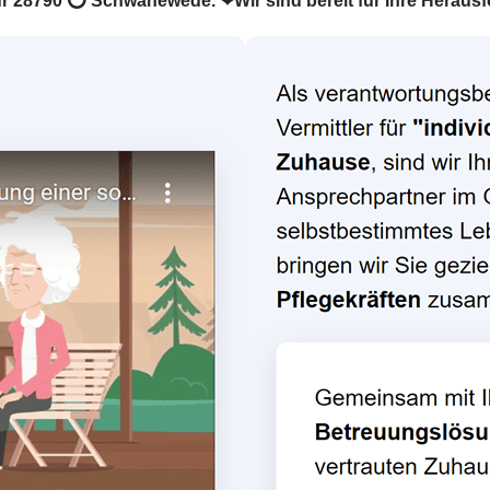
r für 28790 ⭕ Schwanewede. ❤Wir sind bereit für Ihre Herau