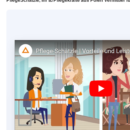
PflegeSchätzle, Ihr ☑️ Pflegekräfte aus Polen Vermittle