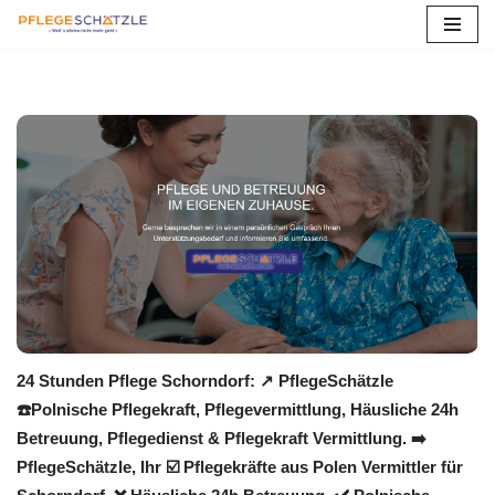
Zum
Inhalt
springen
24 Stunden Pflege Schorndorf: ↗️ PflegeSchätzle
☎️Polnische Pflegekraft, Pflegevermittlung, Häusliche 24h
Betreuung, Pflegedienst & Pflegekraft Vermittlung. ➡️
PflegeSchätzle, Ihr ☑️ Pflegekräfte aus Polen Vermittler für