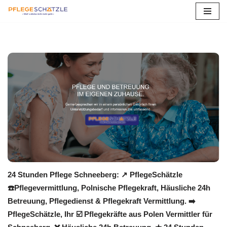
Zum
Inhalt
springen
24 Stunden Pflege Schneeberg: ↗️ PflegeSchätzle
☎️Pflegevermittlung, Polnische Pflegekraft, Häusliche 24h
Betreuung, Pflegedienst & Pflegekraft Vermittlung. ➡️
PflegeSchätzle, Ihr ☑️ Pflegekräfte aus Polen Vermittler für