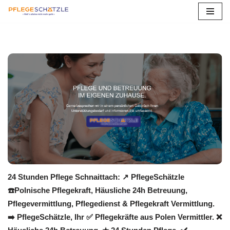
Zum
Inhalt
springen
24 Stunden Pflege Schnaittach: ↗️ PflegeSchätzle
☎️Polnische Pflegekraft, Häusliche 24h Betreuung,
Pflegevermittlung, Pflegedienst & Pflegekraft Vermittlung.
➡️ PflegeSchätzle, Ihr ✅ Pflegekräfte aus Polen Vermittler. ❌