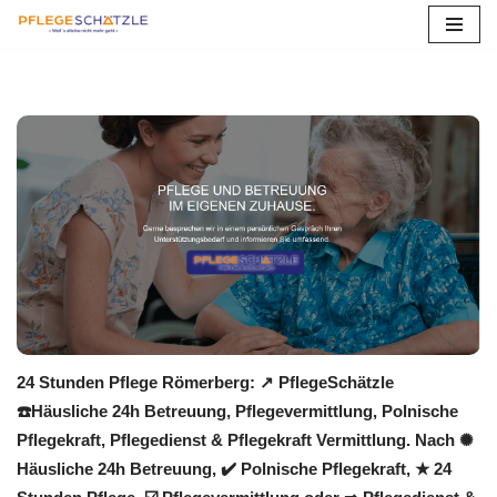
Zum
Inhalt
springen
24 Stunden Pflege Römerberg: ↗️ PflegeSchätzle
☎️Häusliche 24h Betreuung, Pflegevermittlung, Polnische
Pflegekraft, Pflegedienst & Pflegekraft Vermittlung. Nach ✺
Häusliche 24h Betreuung, ✔️ Polnische Pflegekraft, ★ 24