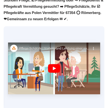
Stunden Pflege, ☑️ Pflegevermittlung oder ⇒ Pflegedienst &
Pflegekraft Vermittlung gesucht? ➡️ PflegeSchätzle, Ihr ☑️
Pflegekräfte aus Polen Vermittler für 67354 ⭕ Römerberg.
❤Gemeinsam zu neuen Erfolgen ✉ ✔.