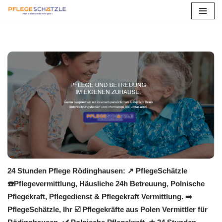
Zum
Inhalt
springen
24 Stunden Pflege Rödinghausen: ↗️ PflegeSchätzle
☎️Pflegevermittlung, Häusliche 24h Betreuung, Polnische
Pflegekraft, Pflegedienst & Pflegekraft Vermittlung. ➡️
PflegeSchätzle, Ihr ☑️ Pflegekräfte aus Polen Vermittler für