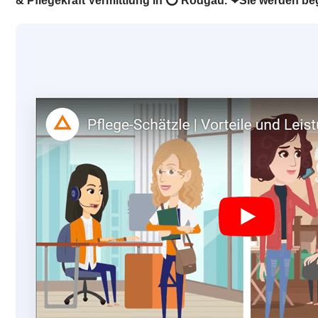
& Pflegekraft Vermittlung in ⭕ Rodgau. ❤Sie werden beg