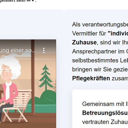
eistert sein ✉ ✔.