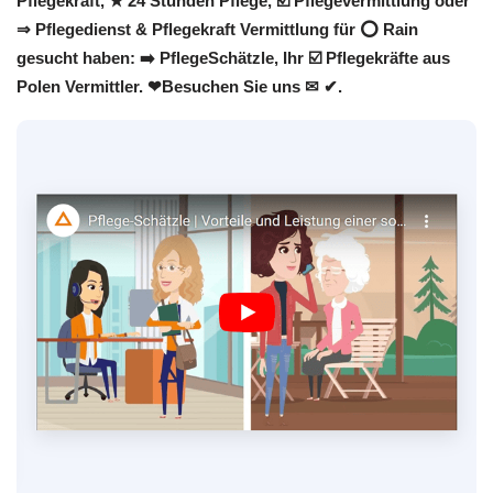
Pflegekraft, ★ 24 Stunden Pflege, ☑️ Pflegevermittlung oder
⇒ Pflegedienst & Pflegekraft Vermittlung für ⭕ Rain
gesucht haben: ➡️ PflegeSchätzle, Ihr ☑️ Pflegekräfte aus
Polen Vermittler. ❤Besuchen Sie uns ✉ ✔.