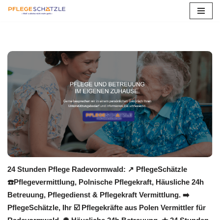
Zum
Inhalt
springen
24 Stunden Pflege Radevormwald: ↗️ PflegeSchätzle
☎️Pflegevermittlung, Polnische Pflegekraft, Häusliche 24h
Betreuung, Pflegedienst & Pflegekraft Vermittlung. ➡️
PflegeSchätzle, Ihr ☑️ Pflegekräfte aus Polen Vermittler für