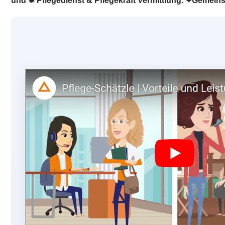
und ✹ Pflegedienst & Pflegekraft Vermittlung. ❤Gemein