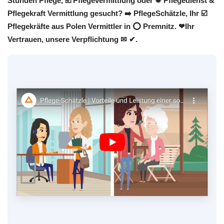
Stunden Pflege, ☑️ Pflegevermittlung oder ✹ Pflegedienst &
Pflegekraft Vermittlung gesucht? ➡️ PflegeSchätzle, Ihr ☑️
Pflegekräfte aus Polen Vermittler in ⭕ Premnitz. ❤Ihr
Vertrauen, unsere Verpflichtung ✉ ✔.