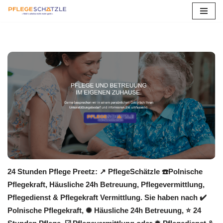
Zum
Inhalt
springen
24 Stunden Pflege Preetz: ↗️ PflegeSchätzle ☎️Polnische
Pflegekraft, Häusliche 24h Betreuung, Pflegevermittlung,
Pflegedienst & Pflegekraft Vermittlung. Sie haben nach ✔️
Polnische Pflegekraft, ✺ Häusliche 24h Betreuung, ⭐ 24