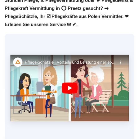
Stunden Pflege, ☑️ Pflegevermittlung oder ✹ Pflegedienst &
Pflegekraft Vermittlung in ⭕ Preetz gesucht? ➡️
PflegeSchätzle, Ihr ☑️ Pflegekräfte aus Polen Vermittler. ❤
Erleben Sie unseren Service ✉ ✔.