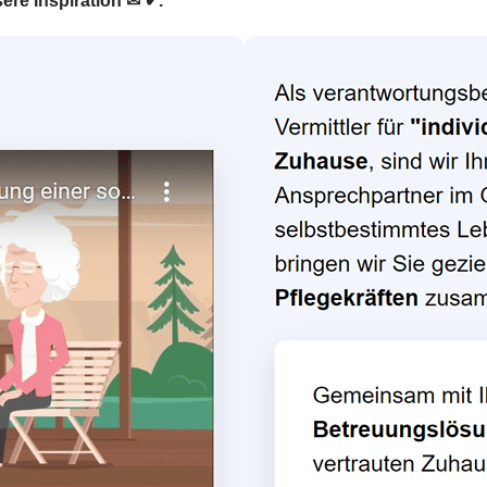
sere Inspiration ✉ ✔.