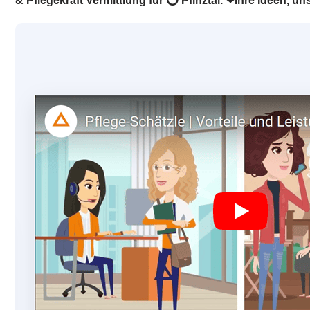
& Pflegekraft Vermittlung für ⭕ Pfinztal. ❤Ihre Ideen, un