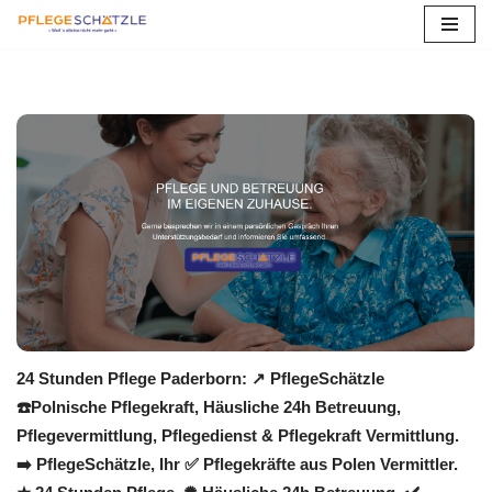
Zum
Inhalt
springen
24 Stunden Pflege Paderborn: ↗️ PflegeSchätzle
☎️Polnische Pflegekraft, Häusliche 24h Betreuung,
Pflegevermittlung, Pflegedienst & Pflegekraft Vermittlung.
➡️ PflegeSchätzle, Ihr ✅ Pflegekräfte aus Polen Vermittler.