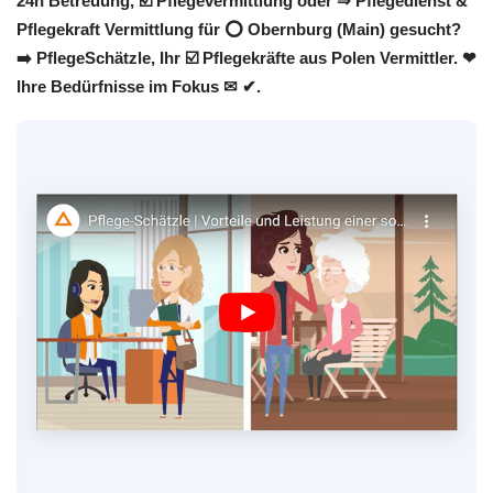
24h Betreuung, ☑️ Pflegevermittlung oder ⇒ Pflegedienst &
Pflegekraft Vermittlung für ⭕ Obernburg (Main) gesucht?
➡️ PflegeSchätzle, Ihr ☑️ Pflegekräfte aus Polen Vermittler. ❤
Ihre Bedürfnisse im Fokus ✉ ✔.