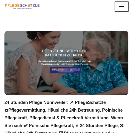
Zum
Inhalt
springen
24 Stunden Pflege Nonnweiler: ↗️ PflegeSchätzle
☎️Pflegevermittlung, Häusliche 24h Betreuung, Polnische
Pflegekraft, Pflegedienst & Pflegekraft Vermittlung. Wenn
Sie nach ✔️ Polnische Pflegekraft, ⭐ 24 Stunden Pflege, ❌