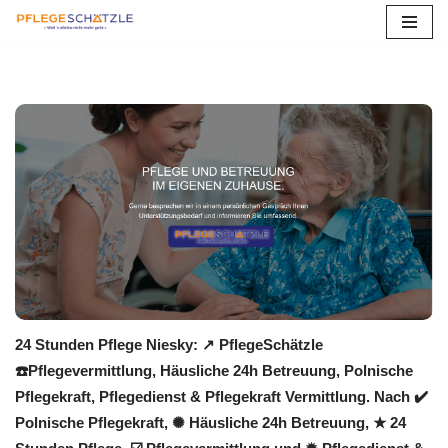
Zum
Inhalt
springen
24 Stunden Pflege Niesky: ↗️ PflegeSchätzle
☎️Pflegevermittlung, Häusliche 24h Betreuung, Polnische
Pflegekraft, Pflegedienst & Pflegekraft Vermittlung. Nach ✔️
Polnische Pflegekraft, ✺ Häusliche 24h Betreuung, ★ 24