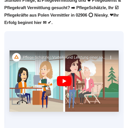
Stunden Pflege, ☑️ Pflegevermittlung und ✹ Pflegedienst &
Pflegekraft Vermittlung gesucht? ➡️ PflegeSchätzle, Ihr ☑️
Pflegekräfte aus Polen Vermittler in 02906 ⭕ Niesky. ❤Ihr
Erfolg beginnt hier ✉ ✔.