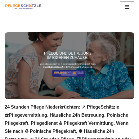
Zum
Inhalt
springen
24 Stunden Pflege Niederkrüchten: ↗️ PflegeSchätzle
☎️Pflegevermittlung, Häusliche 24h Betreuung, Polnische
Pflegekraft, Pflegedienst & Pflegekraft Vermittlung. Wenn
Sie nach ♻ Polnische Pflegekraft, ✺ Häusliche 24h