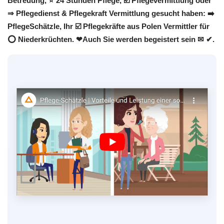
Betreuung, ⭐ 24 Stunden Pflege, ☑️ Pflegevermittlung oder
⇒ Pflegedienst & Pflegekraft Vermittlung gesucht haben: ➡️
PflegeSchätzle, Ihr ☑️ Pflegekräfte aus Polen Vermittler für
⭕ Niederkrüchten. ❤Auch Sie werden begeistert sein ✉ ✔.