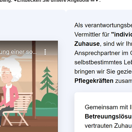
aubling. ❤Entdecken Sie unsere Angebote ✉ ✔.