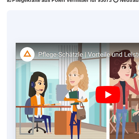
☑️ Pflegekräfte aus Polen Vermittler für 93073 ⭕ Neutr