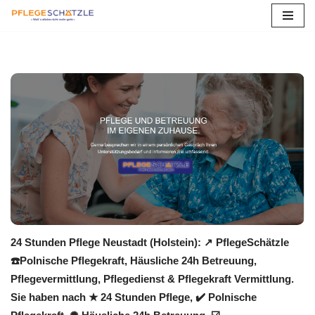
Zum
Inhalt
springen
24 Stunden Pflege Neustadt (Holstein): ↗️ PflegeSchätzle
☎️Polnische Pflegekraft, Häusliche 24h Betreuung,
Pflegevermittlung, Pflegedienst & Pflegekraft Vermittlung.
Sie haben nach ★ 24 Stunden Pflege, ✔️ Polnische