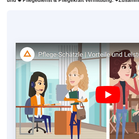
und ✹ Pflegedienst & Pflegekraft Vermittlung. ❤Zusamm