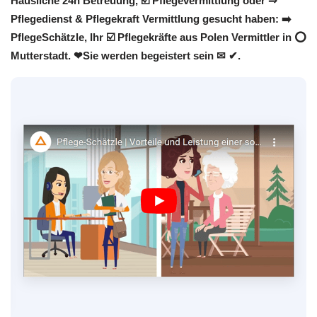
Häusliche 24h Betreuung, ☑️ Pflegevermittlung oder ⇒
Pflegedienst & Pflegekraft Vermittlung gesucht haben: ➡️
PflegeSchätzle, Ihr ☑️ Pflegekräfte aus Polen Vermittler in ⭕
Mutterstadt. ❤Sie werden begeistert sein ✉ ✔.