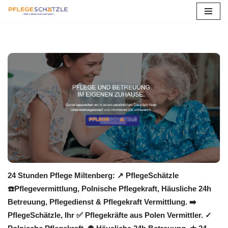
Zum
Inhalt
springen
24 Stunden Pflege Miltenberg: ↗️ PflegeSchätzle
☎️Pflegevermittlung, Polnische Pflegekraft, Häusliche 24h
Betreuung, Pflegedienst & Pflegekraft Vermittlung. ➡️
PflegeSchätzle, Ihr ✅ Pflegekräfte aus Polen Vermittler. ✓