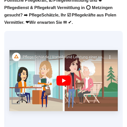
Polnische Pflegekraft, ☑️ Pflegevermittlung und ✹
Pflegedienst & Pflegekraft Vermittlung in ⭕ Metzingen
gesucht? ➡️ PflegeSchätzle, Ihr ☑️ Pflegekräfte aus Polen
Vermittler. ❤Wir erwarten Sie ✉ ✔.