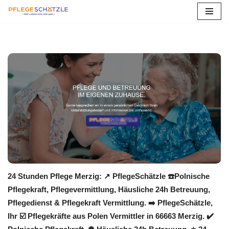
Zum
Inhalt
springen
24 Stunden Pflege Merzig: ↗️ PflegeSchätzle ☎️Polnische
Pflegekraft, Pflegevermittlung, Häusliche 24h Betreuung,
Pflegedienst & Pflegekraft Vermittlung. ➡️ PflegeSchätzle,
Ihr ☑️ Pflegekräfte aus Polen Vermittler in 66663 Merzig. ✔️