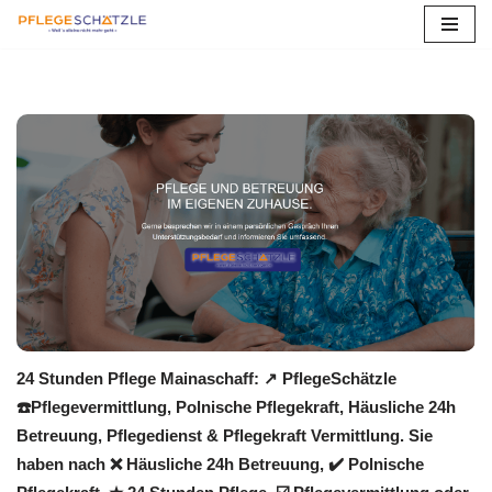
Zum
Inhalt
springen
24 Stunden Pflege Mainaschaff: ↗️ PflegeSchätzle
☎️Pflegevermittlung, Polnische Pflegekraft, Häusliche 24h
Betreuung, Pflegedienst & Pflegekraft Vermittlung. Sie
haben nach ❌ Häusliche 24h Betreuung, ✔️ Polnische