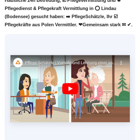
Häusliche 24h Betreuung, ☑️ Pflegevermittlung und ✹
Pflegedienst & Pflegekraft Vermittlung in ⭕ Lindau
(Bodensee) gesucht haben: ➡️ PflegeSchätzle, Ihr ☑️
Pflegekräfte aus Polen Vermittler. ❤Gemeinsam stark ✉ ✔.