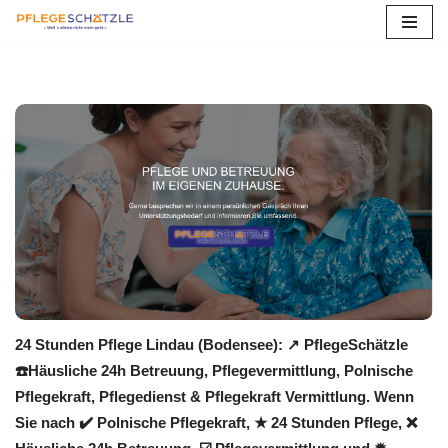
Zum
Inhalt
springen
24 Stunden Pflege Lindau (Bodensee): ↗️ PflegeSchätzle
☎️Häusliche 24h Betreuung, Pflegevermittlung, Polnische
Pflegekraft, Pflegedienst & Pflegekraft Vermittlung. Wenn
Sie nach ✔️ Polnische Pflegekraft, ★ 24 Stunden Pflege, ❌