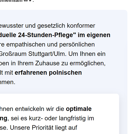
 gemeinsam ✉ ✔.