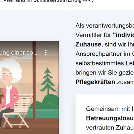
er. ❤Wir sind Ihr Schlüssel zum Erfolg ✉ ✔.