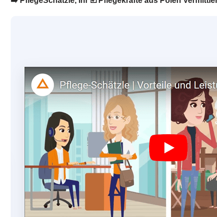
➡️ PflegeSchätzle, Ihr ☑️ Pflegekräfte aus Polen Vermittl