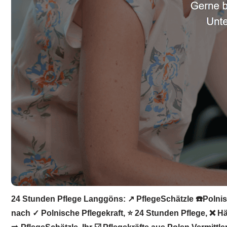
24 Stunden Pflege Langgöns: ↗️ PflegeSchätzle ☎️Polnisc
nach ✓ Polnische Pflegekraft, ⭐ 24 Stunden Pflege, ❌ H