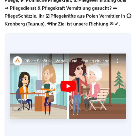
Pflege, ✔️ Polnische Pflegekraft, ☑️ Pflegevermittlung oder
⇒ Pflegedienst & Pflegekraft Vermittlung gesucht? ➡️
PflegeSchätzle, Ihr ☑️ Pflegekräfte aus Polen Vermittler in ⭕
Kronberg (Taunus). ❤Ihr Ziel ist unsere Richtung ✉ ✔.