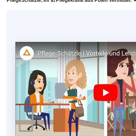
PflegeSchätzle, Ihr ☑️ Pflegekräfte aus Polen Vermittler.