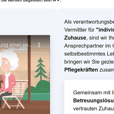
 ❤Sie werden begeistert sein ✉ ✔.