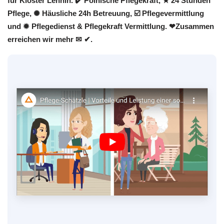
für Kloster Lehnin. ✔️ Polnische Pflegekraft, ★ 24 Stunden
Pflege, ✺ Häusliche 24h Betreuung, ☑️ Pflegevermittlung
und ✹ Pflegedienst & Pflegekraft Vermittlung. ❤Zusammen
erreichen wir mehr ✉ ✔.