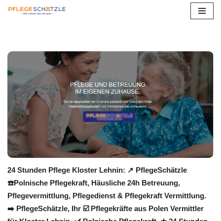
Zum
Inhalt
springen
24 Stunden Pflege Kloster Lehnin: ↗️ PflegeSchätzle
☎️Polnische Pflegekraft, Häusliche 24h Betreuung,
Pflegevermittlung, Pflegedienst & Pflegekraft Vermittlung.
➡️ PflegeSchätzle, Ihr ☑️ Pflegekräfte aus Polen Vermittler